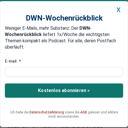
X
DWN-Wochenrückblick
Weniger E-Mails, mehr Substanz: Der
DWN-
Geldanlage Premium
Newsticker
MEIN DWN:
Wochenrückblick
liefert 1x/Woche die wichtigsten
Edelmetalle
DWN-Magazin
China
Themen kompakt als Podcast. Für alle, deren Postfach
überläuft.
DWN-Wochenrückblick
Auto Premium
Deutsche Flugsicherung erhöht
E-mail:
*
Gebühren: Gründe,
Auswirkungen und Forderungen
Kostenlos abonnieren »
Die Deutsche Flugsicherung (DFS) hat
angekündigt, zum Jahreswechsel die Gebühren
für Fluggesellschaften deutlich zu erhöhen.
Während Überflüge um 27 Prozent teurer werden,
Ich habe die
Datenschutzerklärung
sowie die
AGB
gelesen und erkläre
mich einverstanden.
steigen die Kosten für Starts und Landungen
sogar um 40 Prozent. Hauptgrund sind EU-