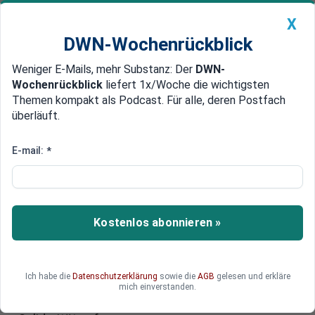
X
DWN-Wochenrückblick
Weniger E-Mails, mehr Substanz: Der
DWN-
Geldanlage Premium
Newsticker
MEIN DWN:
Wochenrückblick
liefert 1x/Woche die wichtigsten
Edelmetalle
DWN-Magazin
China
Themen kompakt als Podcast. Für alle, deren Postfach
überläuft.
DWN-Wochenrückblick
Auto Premium
Slowakische Regierung: Ukraine
E-mail:
*
muss Gebiete aufgeben
Ministerpräsident Robert Fico droht, Kalinak
fordert und der Gasstreit zwischen der Ukraine
Kostenlos abonnieren »
und der Slowakei eskaliert. Während die Ukraine
sich gegen neue Angriffe Russlands wehrt,
geraten alte Allianzen ins Wanken. Die Aussagen
Ich habe die
Datenschutzerklärung
sowie die
AGB
gelesen und erkläre
slowakischer Spitzenpolitiker bringen Brüssel in
mich einverstanden.
eine heikle Lage – und werfen Fragen zu Europas