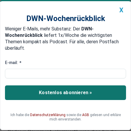
X
DWN-Wochenrückblick
Weniger E-Mails, mehr Substanz: Der
DWN-
Geldanlage Premium
Newsticker
MEIN DWN:
Wochenrückblick
liefert 1x/Woche die wichtigsten
Edelmetalle
DWN-Magazin
China
Themen kompakt als Podcast. Für alle, deren Postfach
überläuft.
DWN-Wochenrückblick
Auto Premium
Sicherheitsrisiko Wiener
E-mail:
*
Kanzleramt? Wie Österreich
unter Herbert Kickl und FPÖ der
neue Vasallenstaat Putins würde
Kostenlos abonnieren »
Herbert Kickl wird aller Voraussicht nach Kanzler
Österreichs. In den Nachbarländern sorgt dies
Ich habe die
Datenschutzerklärung
sowie die
AGB
gelesen und erkläre
bei den einen für Stirnrunzeln, bei den meisten
mich einverstanden.
freilich für echtes Entsetzen. Selbst Markus