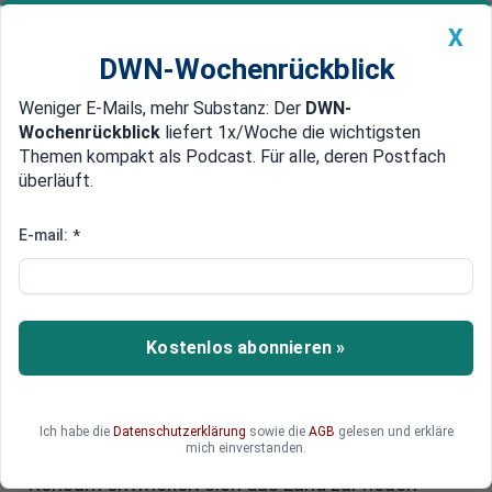
X
DWN-Wochenrückblick
Weniger E-Mails, mehr Substanz: Der
DWN-
Geldanlage Premium
Newsticker
MEIN DWN:
Wochenrückblick
liefert 1x/Woche die wichtigsten
Edelmetalle
DWN-Magazin
China
Themen kompakt als Podcast. Für alle, deren Postfach
überläuft.
DWN-Wochenrückblick
Auto Premium
Europas Wachstumslokomotive:
E-mail:
*
Wie Spanien zum Wachstums-
Star wird
Kostenlos abonnieren »
Wachstums-Star Spanien: Während
Deutschlands Wirtschaft stagniert, erlebt
Spanien ein beeindruckendes Comeback. Dank
Rekorden im Tourismus, erfolgreicher
Ich habe die
Datenschutzerklärung
sowie die
AGB
gelesen und erkläre
mich einverstanden.
Solarenergie-Nutzung und starkem privaten
Konsum entwickelt sich das Land zur neuen