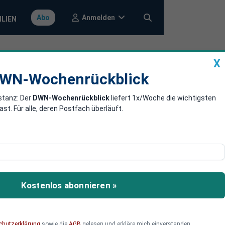
Anmelden
Abo
ILIEN
X
a
DWN-Wochenrückblick
WN-Wochenrückblick
stanz: Der
DWN-Wochenrückblick
liefert 1x/Woche die wichtigsten
aftspolitik -
. Für alle, deren Postfach überläuft.
haftliche Dauerkrise im
ien Grüne, SPD und BSW
Kostenlos abonnieren »
kurbeln.
chutzerklärung
sowie die
AGB
gelesen und erkläre mich einverstanden.