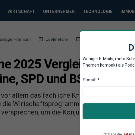
WIRTSCHAFT
UNTERNEHMEN
TECHNOLOGIE
IMMOB
anlage Premium
Edelmetalle
DWN-Magazin
Chin
D
Weniger E-Mails, mehr Sub
 2025 Vergleich: Wirtsch
Themen kompakt als Podcast
üne, SPD und BSW
E-mail:
*
 vor allem das fachliche Knowhow, die wirtsc
 die Wirtschaftsprogramme der linken Parte
versprechen, um die Konjunktur wieder anzu
Ich habe die
Datens