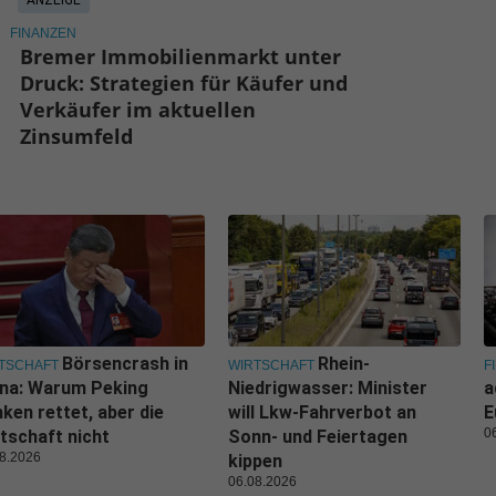
ANZEIGE
FINANZEN
Bremer Immobilienmarkt unter
Druck: Strategien für Käufer und
Verkäufer im aktuellen
Zinsumfeld
Börsencrash in
Rhein-
TSCHAFT
WIRTSCHAFT
F
ina: Warum Peking
Niedrigwasser: Minister
a
ken rettet, aber die
will Lkw-Fahrverbot an
E
0
tschaft nicht
Sonn- und Feiertagen
8.2026
kippen
06.08.2026