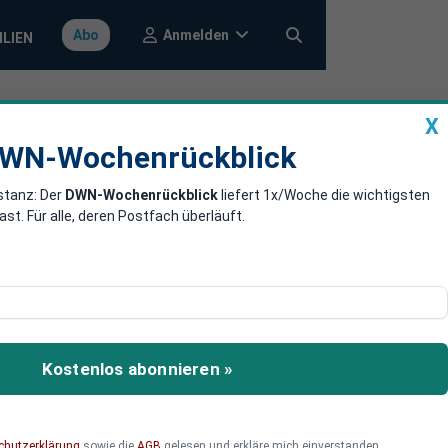
Anmelden
Abo
ILIEN
X
a
DWN-Wochenrückblick
WN-Wochenrückblick
stanz: Der
DWN-Wochenrückblick
liefert 1x/Woche die wichtigsten
n ab und wirft
. Für alle, deren Postfach überläuft.
menarbeit. Die Grünen
ren. „Sie haben alle noch
Kostenlos abonnieren »
chutzerklärung
sowie die
AGB
gelesen und erkläre mich einverstanden.