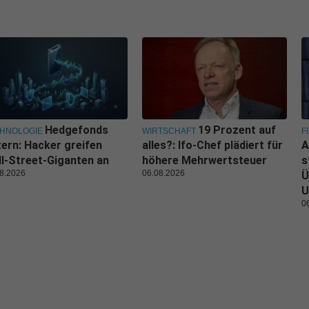
Hedgefonds
19 Prozent auf
HNOLOGIE
WIRTSCHAFT
F
tern: Hacker greifen
alles?: Ifo-Chef plädiert für
A
l-Street-Giganten an
höhere Mehrwertsteuer
s
8.2026
06.08.2026
Ü
U
0