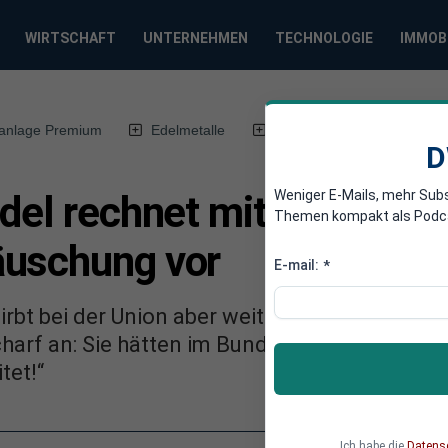
WIRTSCHAFT
UNTERNEHMEN
TECHNOLOGIE
IMMOB
anlage Premium
Edelmetalle
DWN-Magazin
Chin
D
Weniger E-Mails, mehr Sub
del rechnet mit den Grüne
Themen kompakt als Podcast
äuschung vor
E-mail:
*
irbt bei der Union aber weiter um eine Zusam
harf an: Sie hätten im Bundestag nichts verlo
tet!“
Ich habe die
Datens