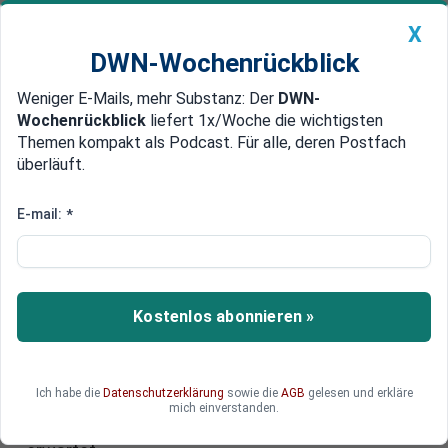
X
DWN-Wochenrückblick
Weniger E-Mails, mehr Substanz: Der
DWN-
Geldanlage Premium
Newsticker
MEIN DWN:
Wochenrückblick
liefert 1x/Woche die wichtigsten
Edelmetalle
DWN-Magazin
China
Themen kompakt als Podcast. Für alle, deren Postfach
überläuft.
DWN-Wochenrückblick
Auto Premium
Dritter Jahrestag des Ukraine-
E-mail:
*
Kriegs: EU-Politiker besuchen
Kiew - und ringen um die Rolle
Europas
Kostenlos abonnieren »
Zum dritten Jahrestag der großflächigen
Invasion Russlands in die Ukraine werden EU-
Ich habe die
Datenschutzerklärung
sowie die
AGB
gelesen und erkläre
Kommissionspräsidentin Ursula von der Leyen
mich einverstanden.
sowie zahlreiche weitere Spitzenpolitiker in Kiew