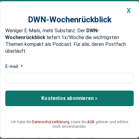
X
DWN-Wochenrückblick
Weniger E-Mails, mehr Substanz: Der
DWN-
Geldanlage Premium
Newsticker
MEIN DWN:
Wochenrückblick
liefert 1x/Woche die wichtigsten
Edelmetalle
DWN-Magazin
China
Themen kompakt als Podcast. Für alle, deren Postfach
überläuft.
DWN-Wochenrückblick
Auto Premium
Trumps Zollkrieg: Elon Musk –
E-mail:
*
Pekings „alter Freund“? Chinas
Strategie für ein
Handelsabkommen mit den USA
Kostenlos abonnieren »
Die chinesische Regierung verfolgt offenbar
einen klaren Plan, um ein Handelsabkommen mit
Ich habe die
Datenschutzerklärung
sowie die
AGB
gelesen und erkläre
Donald Trump zu erreichen. Teil dieses Plans ist
mich einverstanden.
die verstärkte Abnahme bestimmter