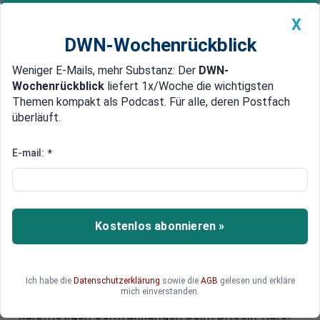
X
DWN-Wochenrückblick
Weniger E-Mails, mehr Substanz: Der
DWN-
Geldanlage Premium
Newsticker
MEIN DWN:
Wochenrückblick
liefert 1x/Woche die wichtigsten
Edelmetalle
DWN-Magazin
China
Themen kompakt als Podcast. Für alle, deren Postfach
überläuft.
DWN-Wochenrückblick
Auto Premium
Bitcoin-Kurs: Trump erlässt
E-mail:
*
Dekret für US-Kryptoreserve -
Anleger zeigen sich verunsichert
Kostenlos abonnieren »
Trump hat die Einrichtung einer US-Reserve für
digitale Währungen angeordnet - auch der Bitcoin
soll gelagert werden. Doch wer einen neuen
Krypto-Boom erwartet hatte, wurde enttäuscht.
Ich habe die
Datenschutzerklärung
sowie die
AGB
gelesen und erkläre
mich einverstanden.
Die Ankündigung des US-Präsidenten führte zu
kurzfristigen Schwankungen beim Bitcoin-Kurs.