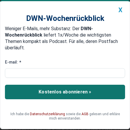
X
DWN-Wochenrückblick
Weniger E-Mails, mehr Substanz: Der
DWN-
Geldanlage Premium
Newsticker
MEIN DWN:
Wochenrückblick
liefert 1x/Woche die wichtigsten
Edelmetalle
DWN-Magazin
China
Themen kompakt als Podcast. Für alle, deren Postfach
überläuft.
DWN-Wochenrückblick
Auto Premium
Warnstreiks: Verdi legt
E-mail:
*
Flughäfen lahm - halbe Millionen
Passagiere bleiben am Boden
Kostenlos abonnieren »
Fluggäste müssen sich am Montag (10. März)
auf erhebliche Einschränkungen einstellen: Die
Gewerkschaft Verdi ruft zu einem ganztägigen
Warnstreik an mehreren großen deutschen
Ich habe die
Datenschutzerklärung
sowie die
AGB
gelesen und erkläre
mich einverstanden.
Flughäfen auf. Betroffen sind unter anderem die
Gepäckabfertigung und die Flughafenfeuerwehr,