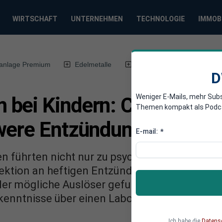
WIRTSCHAFT
UNTERNEHMEN
TECHNOLOGIE
IMMOB
anlage Premium
Edelmetalle
DWN-Magazin
Chin
D
Weniger E-Mails, mehr Sub
bei Kindern: Corona-Fol
Themen kompakt als Podcast
were Entzündungen entde
E-mail:
*
führten nicht nur zu psychischen Erkrankung
fektion an heftigen Entzündungsreaktionen: P
der mögliche Auslöser gefunden – ein anderer
enntnisse über einen Labor-Unfall in Wuhan z
Ich habe die
Datens