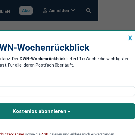
Anmelden
Abo
ILIEN
X
a
DWN-Wochenrückblick
WN-Wochenrückblick
stanz: Der
DWN-Wochenrückblick
liefert 1x/Woche die wichtigsten
geschäden -
. Für alle, deren Postfach überläuft.
ckt
en bei Kindern: Einige
ims. Die Ursache war
Kostenlos abonnieren »
 Erreger. Derweil wurde
urückhielt.
chutzerklärung
sowie die
AGB
gelesen und erkläre mich einverstanden.