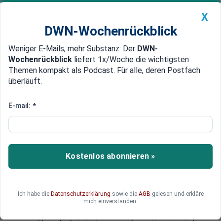
X
DWN-Wochenrückblick
Weniger E-Mails, mehr Substanz: Der
DWN-
Geldanlage Premium
Newsticker
MEIN DWN:
Wochenrückblick
liefert 1x/Woche die wichtigsten
Edelmetalle
DWN-Magazin
China
Themen kompakt als Podcast. Für alle, deren Postfach
überläuft.
DWN-Wochenrückblick
Auto Premium
Bundestag: Wann ist die
E-mail:
*
Abstimmung zum Finanzpaket?
Im Bundestag findet am Dienstag die
entscheidende Abstimmung über ein
Kostenlos abonnieren »
umfangreiches Schuldenpaket statt, das
milliardenschwere Investitionen in Infrastruktur,
Klimaschutz und Verteidigung ermöglichen soll
Ich habe die
Datenschutzerklärung
sowie die
AGB
gelesen und erkläre
und eine Lockerung der Schuldenbremse im
mich einverstanden.
Grundgesetz vorsieht. Wann die Sitzung beginnt,