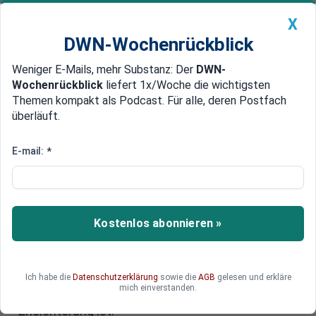
X
DWN-Wochenrückblick
Weniger E-Mails, mehr Substanz: Der
DWN-
Geldanlage Premium
Newsticker
MEIN DWN:
Wochenrückblick
liefert 1x/Woche die wichtigsten
Edelmetalle
DWN-Magazin
China
Themen kompakt als Podcast. Für alle, deren Postfach
überläuft.
DWN-Wochenrückblick
Auto Premium
Heizungsgesetz soll weg – doch
E-mail:
*
hohe Öl und Gaspreise werden
die Bürger belasten
Kostenlos abonnieren »
Die frisch geformte Koalition unter der Führung
von Friedrich Merz plant, das Heizungsgesetz
abzuschaffen. Doch auch ein Anstieg der Öl- und
Gaspreise ist Plan der Regierung. Warum die
Ich habe die
Datenschutzerklärung
sowie die
AGB
gelesen und erkläre
mich einverstanden.
Abschaffung des Heizungsgesetzes keine
Erleichterung ist.