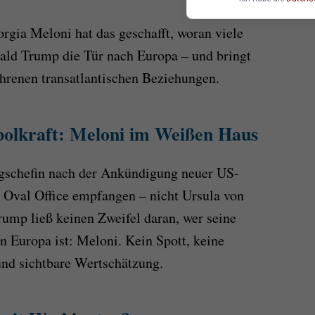
orgia Meloni hat das geschafft, woran viele
onald Trump die Tür nach Europa – und bringt
hrenen transatlantischen Beziehungen.
olkraft: Meloni im Weißen Haus
ngschefin nach der Ankündigung neuer US-
 Oval Office empfangen – nicht Ursula von
rump ließ keinen Zweifel daran, wer seine
n Europa ist: Meloni. Kein Spott, keine
und sichtbare Wertschätzung.