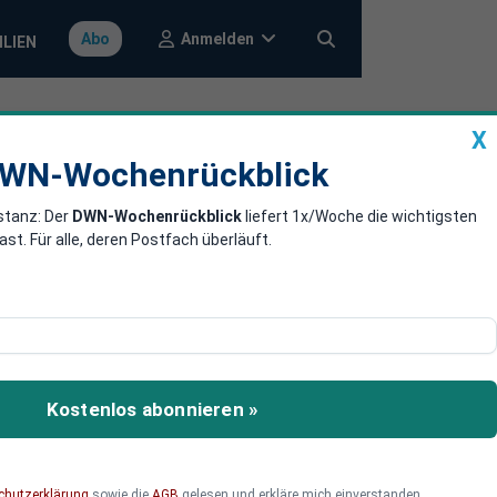
Anmelden
Abo
ILIEN
X
a
DWN-Wochenrückblick
WN-Wochenrückblick
stanz: Der
DWN-Wochenrückblick
liefert 1x/Woche die wichtigsten
a
. Für alle, deren Postfach überläuft.
d Trumps – und verschiebt
Kostenlos abonnieren »
chutzerklärung
sowie die
AGB
gelesen und erkläre mich einverstanden.