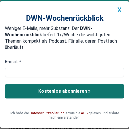
X
DWN-Wochenrückblick
Weniger E-Mails, mehr Substanz: Der
DWN-
Geldanlage Premium
Newsticker
MEIN DWN:
Wochenrückblick
liefert 1x/Woche die wichtigsten
Edelmetalle
DWN-Magazin
China
Themen kompakt als Podcast. Für alle, deren Postfach
überläuft.
DWN-Wochenrückblick
Auto Premium
Führen im Blindflug: Warum
E-mail:
*
Unternehmen jetzt
entschlossener handeln müssen
Kostenlos abonnieren »
Geopolitik, Digitalisierung, Rezessionsangst –
Unternehmen stehen unter massivem Druck.
Doch wer auf alte Strategien setzt, verliert.
Führungskräfte aus Industrie und Finanzwelt
Ich habe die
Datenschutzerklärung
sowie die
AGB
gelesen und erkläre
mich einverstanden.
erklären, warum Flexibilität, klare Richtung und
mutige Entscheidungen jetzt über die Zukunft