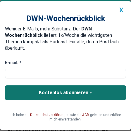
X
DWN-Wochenrückblick
Weniger E-Mails, mehr Substanz: Der
DWN-
Geldanlage Premium
Newsticker
MEIN DWN:
Wochenrückblick
liefert 1x/Woche die wichtigsten
Edelmetalle
DWN-Magazin
China
Themen kompakt als Podcast. Für alle, deren Postfach
überläuft.
DWN-Wochenrückblick
Auto Premium
Wettlauf um die Zukunft: Wie die
E-mail:
*
USA ihre technologische
Überlegenheit retten wollen
Kostenlos abonnieren »
China wächst schneller, kopiert besser und
produziert billiger. Die USA versuchen, ihre
Führungsrolle durch Exportverbote und
Milliardeninvestitionen zu schützen. Und Europa?
Ich habe die
Datenschutzerklärung
sowie die
AGB
gelesen und erkläre
mich einverstanden.
Schweigt. Warum der technologische Wettlauf
zwischen den Supermächten jetzt über die