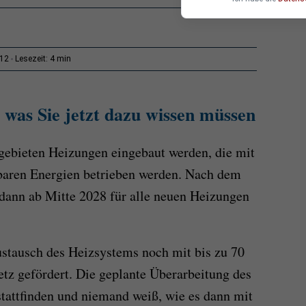
4 min
:12
Lesezeit:
 was Sie jetzt dazu wissen müssen
ebieten Heizungen eingebaut werden, die mit
baren Energien betrieben werden. Nach dem
dann ab Mitte 2028 für alle neuen Heizungen
Austausch des Heizsystems noch mit bis zu 70
tz gefördert. Die geplante Überarbeitung des
stattfinden und niemand weiß, wie es dann mit