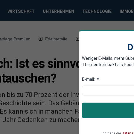
WIRTSCHAFT
UNTERNEHMEN
TECHNOLOGIE
IMMOB
anlage Premium
Edelmetalle
DWN-Magazin
Chin
D
Weniger E-Mails, mehr Sub
: Ist es sinnvoll, noch d
Themen kompakt als Podcast
utauschen?
E-mail:
*
n bis zu 70 Prozent der Investitionen beim A
eschichte sein. Das Gebäudeenergiegesetz (
Es kann sich in manchen Fällen lohnen, sich 
m Jahr Gedanken zu machen.
Ich habe die
Datens