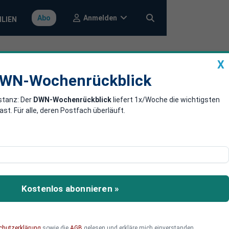
Anmelden
Abo
ILIEN
X
a
DWN-Wochenrückblick
WN-Wochenrückblick
stanz: Der
DWN-Wochenrückblick
liefert 1x/Woche die wichtigsten
ieses Jahr die
. Für alle, deren Postfach überläuft.
ustausch alter gegen neue
GEG) wird bis zum
Kostenlos abonnieren »
über einen zeitnahen
chutzerklärung
sowie die
AGB
gelesen und erkläre mich einverstanden.