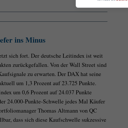
efer ins Minus
zt sich fort. Der deutsche Leitindex ist weit
kten zurückgefallen. Von der Wall Street sind
Kaufsignale zu erwarten. Der DAX hat seine
 aktuell um 1,3 Prozent auf 23.725 Punkte.
tindex um 0,6 Prozent auf 24.037 Punkte
der 24.000-Punkte-Schwelle jedes Mal Käufer
Portfoliomanager Thomas Altmann von QC
ellbar, dass sich diese Kaufschwelle sukzessive