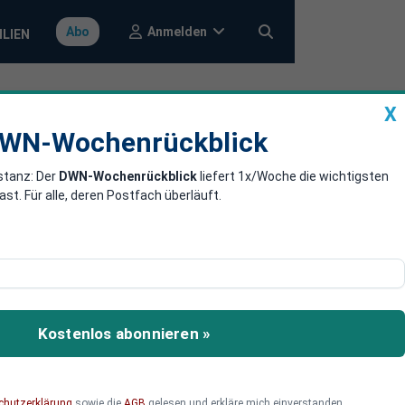
Anmelden
Abo
ILIEN
X
a
DWN-Wochenrückblick
WN-Wochenrückblick
stanz: Der
DWN-Wochenrückblick
liefert 1x/Woche die wichtigsten
en Zinssorgen
. Für alle, deren Postfach überläuft.
 Börse kippt. Anleger
rdhoch erreicht, wächst
Kostenlos abonnieren »
dex noch fallen?
chutzerklärung
sowie die
AGB
gelesen und erkläre mich einverstanden.