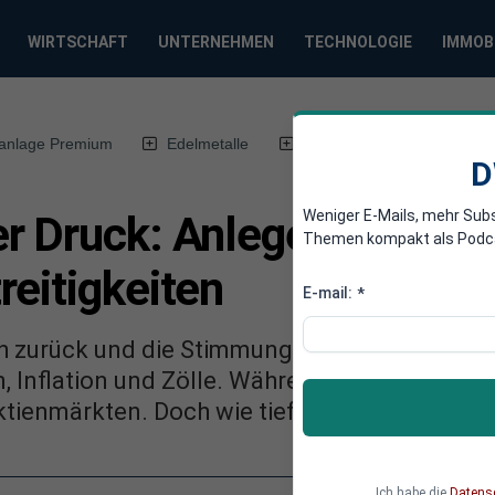
WIRTSCHAFT
UNTERNEHMEN
TECHNOLOGIE
IMMOB
anlage Premium
Edelmetalle
DWN-Magazin
Chin
D
Weniger E-Mails, mehr Sub
r Druck: Anleger zwisch
Themen kompakt als Podcast
reitigkeiten
E-mail:
*
ch zurück und die Stimmung an der Frankfurter
, Inflation und Zölle. Während Gold ein Reko
ktienmärkten. Doch wie tief könnte der Leitin
Ich habe die
Datens