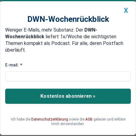
X
DWN-Wochenrückblick
Weniger E-Mails, mehr Substanz: Der
DWN-
Geldanlage Premium
Newsticker
MEIN DWN:
Wochenrückblick
liefert 1x/Woche die wichtigsten
Edelmetalle
DWN-Magazin
China
Themen kompakt als Podcast. Für alle, deren Postfach
überläuft.
DWN-Wochenrückblick
Auto Premium
Jens Stoltenberg: Die EU kann
E-mail:
*
die NATO nicht ersetzen
Die EU redet viel über Verteidigung – doch ohne
NATO bleibt Europa wehrlos. Ex-NATO-Chef Jens
Kostenlos abonnieren »
Stoltenberg warnt: 80 Prozent der militärischen
Last tragen Nicht-EU-Staaten. Währenddessen
fordert Polens Finanzminister eine gemeinsame
Ich habe die
Datenschutzerklärung
sowie die
AGB
gelesen und erkläre
Verschuldung für Rüstungsausgaben – und
mich einverstanden.
stößt die EU damit an ihre Grenzen.