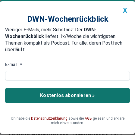
X
DWN-Wochenrückblick
Weniger E-Mails, mehr Substanz: Der
DWN-
Geldanlage Premium
Newsticker
MEIN DWN:
Wochenrückblick
liefert 1x/Woche die wichtigsten
Edelmetalle
DWN-Magazin
China
Themen kompakt als Podcast. Für alle, deren Postfach
überläuft.
DWN-Wochenrückblick
Auto Premium
Kleine Renten: Warum niedrige
E-mail:
*
Bezüge nicht automatisch Armut
bedeuten
Kostenlos abonnieren »
Viele Ruheständler leben mit kleinen Renten –
und dennoch gut. Rentenpräsidentin Gundula
Roßbach widerspricht alarmistischen Tönen über
Altersarmut und warnt vor verzerrten Bildern.
Ich habe die
Datenschutzerklärung
sowie die
AGB
gelesen und erkläre
mich einverstanden.
Hinter niedrigen Bezügen stecken oft kurze
Versicherungszeiten oder Teilzeitphasen, nicht