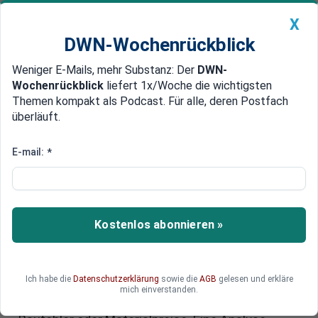
X
DWN-Wochenrückblick
Weniger E-Mails, mehr Substanz: Der
DWN-
Geldanlage Premium
Newsticker
MEIN DWN:
Wochenrückblick
liefert 1x/Woche die wichtigsten
Edelmetalle
DWN-Magazin
China
Themen kompakt als Podcast. Für alle, deren Postfach
überläuft.
DWN-Wochenrückblick
Auto Premium
Milliardenbaustelle Deutschland:
E-mail:
*
Warum Großprojekte oft
scheitern – und was sich
strukturell ändern muss
Kostenlos abonnieren »
Vom Hauptstadtflughafen bis zum Bahnknoten
Stuttgart: Deutschlands Großprojekte entwickeln
Ich habe die
Datenschutzerklärung
sowie die
AGB
gelesen und erkläre
sich oft zu Dauerbaustellen mit Kosten in
mich einverstanden.
Milliardenhöhe. Die Ursachen liegen tiefer als