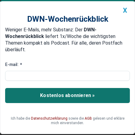
X
DWN-Wochenrückblick
Weniger E-Mails, mehr Substanz: Der
DWN-
Geldanlage Premium
Newsticker
MEIN DWN:
Wochenrückblick
liefert 1x/Woche die wichtigsten
Edelmetalle
DWN-Magazin
China
Themen kompakt als Podcast. Für alle, deren Postfach
überläuft.
DWN-Wochenrückblick
Auto Premium
Cupra Terramar im Test:
E-mail:
*
Strafzettel wegen zu schnellen
Fahrens ist nur noch Erinnerung
Kostenlos abonnieren »
Der Cupra Terramar will nicht brav sein. Er
kombiniert SUV-Format, Premium-Gefühl und
sportliche Optik mit einem Benziner, der mehr
kann, als Autofahrer im Alltag brauchen.
Ich habe die
Datenschutzerklärung
sowie die
AGB
gelesen und erkläre
mich einverstanden.