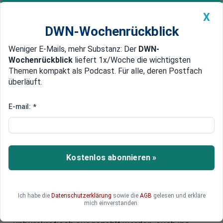
X
DWN-Wochenrückblick
Weniger E-Mails, mehr Substanz: Der
DWN-
Geldanlage Premium
Newsticker
MEIN DWN:
Wochenrückblick
liefert 1x/Woche die wichtigsten
Edelmetalle
DWN-Magazin
China
Themen kompakt als Podcast. Für alle, deren Postfach
überläuft.
DWN-Wochenrückblick
Auto Premium
Antragsloses Kindergeld aber
E-mail:
*
weniger Elterngeld? Wie die
Regierung für mehr Kinder
sorgen will
Kostenlos abonnieren »
Die Geburtenrate befindet sich parallel zur
Wirtschaftskrise auf einem historischen
Ich habe die
Datenschutzerklärung
sowie die
AGB
gelesen und erkläre
Tiefstand. Kinder rücken plötzlich in den Fokus
mich einverstanden.
der Regierenden: Das Kindergeld soll ab 2027