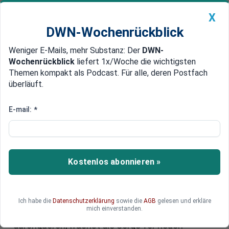
X
DWN-Wochenrückblick
Weniger E-Mails, mehr Substanz: Der
DWN-
Geldanlage Premium
Newsticker
MEIN DWN:
Wochenrückblick
liefert 1x/Woche die wichtigsten
Edelmetalle
DWN-Magazin
China
Themen kompakt als Podcast. Für alle, deren Postfach
überläuft.
DWN-Wochenrückblick
Auto Premium
Russische Marine in der Ostsee:
E-mail:
*
Bundeswehr schickt Aufklärer
"Oste" in den Einsatz
Kostenlos abonnieren »
Zwischen Fehmarn und Rostock nimmt die
Aktivität der russischen Marine weiter zu. Jetzt
hat die Bundeswehr offenbar das
Aufklärungsschiff "Oste" entsandt. Während
Ich habe die
Datenschutzerklärung
sowie die
AGB
gelesen und erkläre
mich einverstanden.
russische Kriegsschiffe und Aufklärer die Ostsee
durchqueren, wächst die Sorge vor neuen