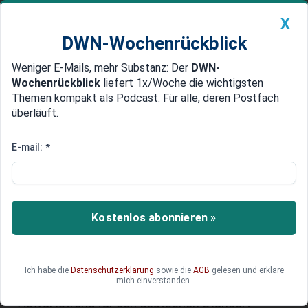
X
DWN-Wochenrückblick
Weniger E-Mails, mehr Substanz: Der
DWN-
Geldanlage Premium
Newsticker
MEIN DWN:
Wochenrückblick
liefert 1x/Woche die wichtigsten
Edelmetalle
DWN-Magazin
China
Themen kompakt als Podcast. Für alle, deren Postfach
überläuft.
DWN-Wochenrückblick
Auto Premium
Sinkende Ausbildungszahlen:
E-mail:
*
Falsche Wirtschaftspolitik
kostet Ausbildungsplätze
Kostenlos abonnieren »
Hohe Ausbildungskosten, wirtschaftliche
Unsicherheiten: Viele Unternehmen sparen
inzwischen am Nachwuchs und fahren
systematisch Ausbildungsplätze zurück - trotz
Ich habe die
Datenschutzerklärung
sowie die
AGB
gelesen und erkläre
mich einverstanden.
steigender Nachfrage. Ein gefährlicher
Abwärtstrend für den deutschen Standort