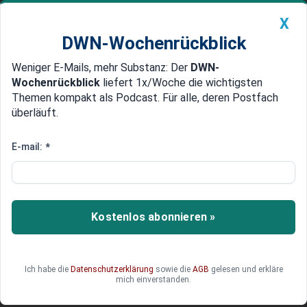
X
DWN-Wochenrückblick
Weniger E-Mails, mehr Substanz: Der
DWN-
Geldanlage Premium
Newsticker
MEIN DWN:
Wochenrückblick
liefert 1x/Woche die wichtigsten
Edelmetalle
DWN-Magazin
China
Themen kompakt als Podcast. Für alle, deren Postfach
überläuft.
DWN-Wochenrückblick
Auto Premium
Analyse: Nein, es gibt keine
E-mail:
*
Aussicht auf Frieden in der
Ukraine
Kostenlos abonnieren »
Weder militärisch noch diplomatisch gibt es eine
Aussicht auf einen Waffenstillstand,
geschweige denn auf Frieden im Krieg zwischen
Russland und der Ukraine. Auch wenn Teile der
Ich habe die
Datenschutzerklärung
sowie die
AGB
gelesen und erkläre
mich einverstanden.
russischen Elite offenbar auf Frieden hoffen