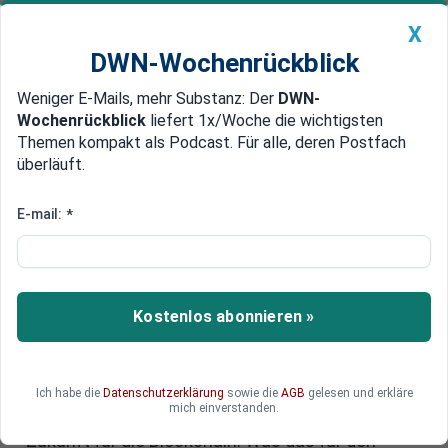
X
DWN-Wochenrückblick
Weniger E-Mails, mehr Substanz: Der
DWN-
Geldanlage Premium
Newsticker
MEIN DWN:
Wochenrückblick
liefert 1x/Woche die wichtigsten
Edelmetalle
DWN-Magazin
China
Themen kompakt als Podcast. Für alle, deren Postfach
überläuft.
DWN-Wochenrückblick
Auto Premium
Bitcoin-Kurs: Kryptowährungen
E-mail:
*
gehören der Vergangenheit an –
oder sind sie doch die Zukunft?
Kostenlos abonnieren »
Der Bitcoin-Kurs hat in den vergangenen
Monaten massiv an Wert verloren, die Skepsis
bei vielen Privatanlegern bleibt groß. Doch
ausgerechnet Zentralbanken und Finanzinstitute
Ich habe die
Datenschutzerklärung
sowie die
AGB
gelesen und erkläre
mich einverstanden.
sehen in der Tokenisierung plötzlich eine reale
Zukunft für die Blockchain. Was das für den