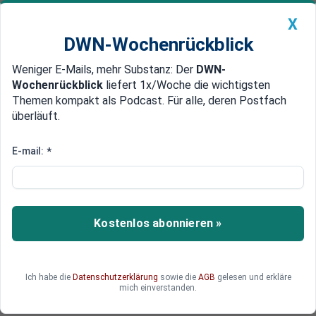
X
DWN-Wochenrückblick
Weniger E-Mails, mehr Substanz: Der
DWN-
Geldanlage Premium
Newsticker
MEIN DWN:
Wochenrückblick
liefert 1x/Woche die wichtigsten
Edelmetalle
DWN-Magazin
China
Themen kompakt als Podcast. Für alle, deren Postfach
überläuft.
DWN-Wochenrückblick
Auto Premium
SpaceX-IPO: Was bedeutet das
E-mail:
*
für ETF-Anleger?
Mit SpaceX drängt eines der bekanntesten
Technologieunternehmen der Welt an die Börse.
Kostenlos abonnieren »
Die Bewertung sorgt bereits für Diskussionen
unter Experten. Könnte der Börsengang die
Zusammensetzung großer ETFs verändern – und
Ich habe die
Datenschutzerklärung
sowie die
AGB
gelesen und erkläre
welche Folgen hätte das SpaceX-IPO für
mich einverstanden.
Privatanleger?