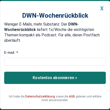
X
DWN-Wochenrückblick
Weniger E-Mails, mehr Substanz: Der
DWN-
Geldanlage Premium
Newsticker
MEIN DWN:
Wochenrückblick
liefert 1x/Woche die wichtigsten
Edelmetalle
DWN-Magazin
China
Themen kompakt als Podcast. Für alle, deren Postfach
überläuft.
DWN-Wochenrückblick
Auto Premium
SpaceX & Co: Warum sie trotz
E-mail:
*
Kurswachstum nicht jetzt
einsteigen sollten
Kostenlos abonnieren »
Das Ende einer neunwöchigen
Aufwärtsbewegung der Indizes und die
schlechteste Woche für Bitcoin seit 2022.
Ich habe die
Datenschutzerklärung
sowie die
AGB
gelesen und erkläre
mich einverstanden.