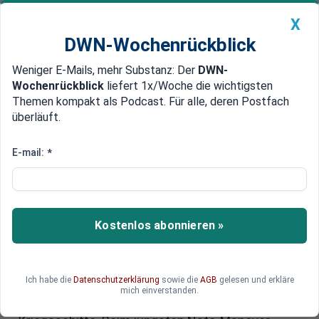
X
DWN-Wochenrückblick
Weniger E-Mails, mehr Substanz: Der
DWN-
Geldanlage Premium
Newsticker
MEIN DWN:
Wochenrückblick
liefert 1x/Woche die wichtigsten
Edelmetalle
DWN-Magazin
China
Themen kompakt als Podcast. Für alle, deren Postfach
überläuft.
DWN-Wochenrückblick
Auto Premium
Nervenkrieg im Norden?
E-mail:
*
Vizeadmiral warnt vor
aggressiverem Russland in der
Ostsee
Kostenlos abonnieren »
Die Ostsee wird zunehmend zum Pulverfass:
Flottenbefehlshaber Vizeadmiral Axel Deertz
Ich habe die
Datenschutzerklärung
sowie die
AGB
gelesen und erkläre
warnt vor einem immer potenteren und
mich einverstanden.
aggressiveren Auftreten russischer