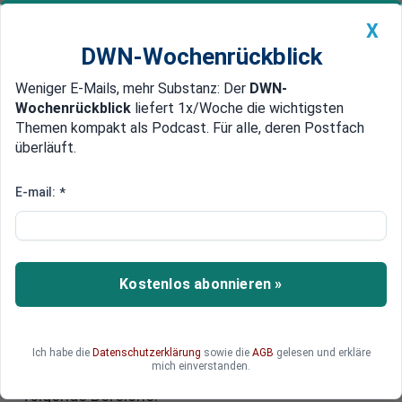
X
DWN-Wochenrückblick
Weniger E-Mails, mehr Substanz: Der
DWN-
Geldanlage Premium
Newsticker
MEIN DWN:
Wochenrückblick
liefert 1x/Woche die wichtigsten
Edelmetalle
DWN-Magazin
China
Themen kompakt als Podcast. Für alle, deren Postfach
überläuft.
DWN-Wochenrückblick
Auto Premium
Litauen-Brigade:
E-mail:
*
Verteidigungsminister Pistorius
hält Verpflichtungen für möglich
Kostenlos abonnieren »
Für die neue Brigade in Litauen setzt die
Bundeswehr auf Freiwillige. Doch weil sich nicht
genügend Freiwillige für die Litauen-Brigade
finden, hält Verteidigungsminister Pistorius auch
Ich habe die
Datenschutzerklärung
sowie die
AGB
gelesen und erkläre
mich einverstanden.
eine Verpflichtung von Soldaten für denkbar - für
folgende Bereiche.