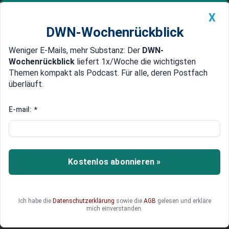
X
DWN-Wochenrückblick
Weniger E-Mails, mehr Substanz: Der
DWN-
Geldanlage Premium
Newsticker
MEIN DWN:
Wochenrückblick
liefert 1x/Woche die wichtigsten
Edelmetalle
DWN-Magazin
China
Themen kompakt als Podcast. Für alle, deren Postfach
überläuft.
DWN-Wochenrückblick
Auto Premium
Stellenabbau bei Porsche:
E-mail:
*
Konzern streicht weitere 4.000
Jobs
Kostenlos abonnieren »
Wegen der Absatzkrise fallen beim
Sportwagenhersteller Porsche bereits mehr als
4.000 Stellen weg. Diese Zahl könnte einem
Bericht zufolge noch deutlich höher ausfallen.
Ich habe die
Datenschutzerklärung
sowie die
AGB
gelesen und erkläre
mich einverstanden.