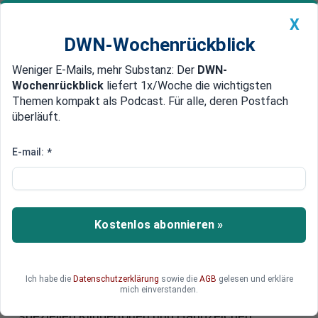
X
DWN-Wochenrückblick
Weniger E-Mails, mehr Substanz: Der
DWN-
Geldanlage Premium
Newsticker
MEIN DWN:
Wochenrückblick
liefert 1x/Woche die wichtigsten
Edelmetalle
DWN-Magazin
China
Themen kompakt als Podcast. Für alle, deren Postfach
überläuft.
DWN-Wochenrückblick
Auto Premium
Tricks wie beim Poker-Spiel
E-mail:
*
FBI: Banken manipulieren Kurse
mit Klingeltönen
Amerikanische und kanadische Banken haben
Kostenlos abonnieren »
die US-Regierung im Derivate-Geschäfte massiv
betrogen. Banker nutzten vertrauliche
Informationen, um den Geschäften der
Ich habe die
Datenschutzerklärung
sowie die
AGB
gelesen und erkläre
Regierungs-Behörden zuvorzukommen. Sie
mich einverstanden.
hielten den Betrug geheim, indem sie mit
speziellen Klingeltönen und Handzeichen