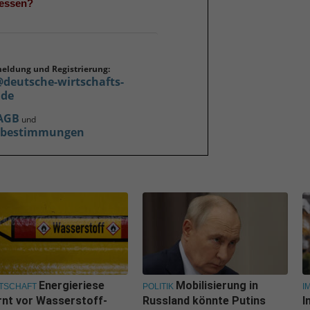
gessen?
meldung und Registrierung:
@deutsche-wirtschafts-
.de
AGB
und
zbestimmungen
Energieriese
Mobilisierung in
TSCHAFT
POLITIK
I
nt vor Wasserstoff-
Russland könnte Putins
I