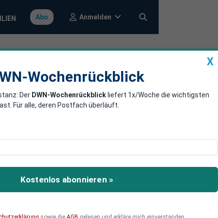
Anmelden
Abo
ILIEN
X
a
DWN-Wochenrückblick
WN-Wochenrückblick
stanz: Der
DWN-Wochenrückblick
liefert 1x/Woche die wichtigsten
bs
. Für alle, deren Postfach überläuft.
itarbeiter im
-Darlehen. Die Bank gab
Kostenlos abonnieren »
chutzerklärung
sowie die
AGB
gelesen und erkläre mich einverstanden.