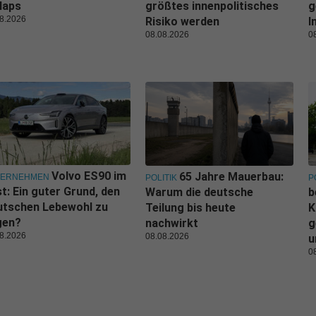
laps
größtes innenpolitisches
g
8.2026
Risiko werden
I
08.08.2026
0
Volvo ES90 im
65 Jahre Mauerbau:
TERNEHMEN
POLITIK
P
t: Ein guter Grund, den
Warum die deutsche
b
utschen Lebewohl zu
Teilung bis heute
K
gen?
nachwirkt
g
8.2026
08.08.2026
u
0