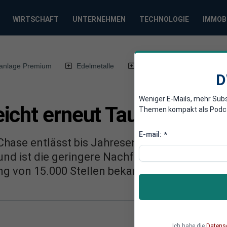
WIRTSCHAFT
UNTERNEHMEN
TECHNOLOGIE
IMMOB
anlage Premium
Edelmetalle
DWN-Magazin
Chin
D
Weniger E-Mails, mehr Sub
icht erneut Tausende Jo
Themen kompakt als Podcast
E-mail:
*
ase entlässt bis Jahresende weitere 8.000 M
nd ist die geringere Nachfrage nach Bauspar
ung von 15.000 Stellen bekannt.
Ich habe die
Datens