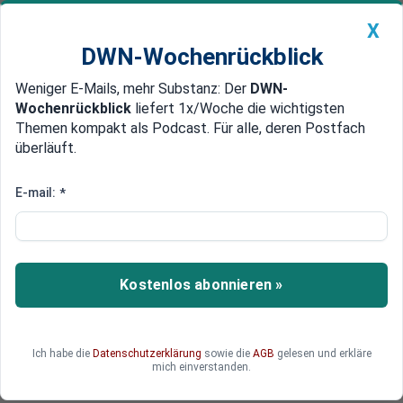
X
DWN-Wochenrückblick
Weniger E-Mails, mehr Substanz: Der
DWN-
Geldanlage Premium
Newsticker
MEIN DWN:
Wochenrückblick
liefert 1x/Woche die wichtigsten
Edelmetalle
DWN-Magazin
China
Themen kompakt als Podcast. Für alle, deren Postfach
überläuft.
DWN-Wochenrückblick
Auto Premium
Deutsche Bank im Fokus
E-mail:
*
Dax fällt nach schwachen
Vorgaben aus Asien
Der deutsche Leitindex ist mit Verlusten in den
Kostenlos abonnieren »
Handel gestartet. Zuvor hatte das Stillhalten der
japanischen Notenbank Anlegern zufolge für
Verluste in Japan gesorgt – der japanische Yen
Ich habe die
Datenschutzerklärung
sowie die
AGB
gelesen und erkläre
stieg daraufhin so stark wie seit drei Monaten
mich einverstanden.
nicht mehr.