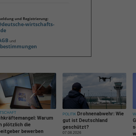
meldung und Registrierung:
@deutsche-wirtschafts-
.de
AGB
und
zbestimmungen
TSCHAFT
Drohnenabwehr: Wie
POLITIK
W
chkräftemangel: Warum
gut ist Deutschland
G
h plötzlich die
geschützt?
s
beitgeber bewerben
07.08.2026
w