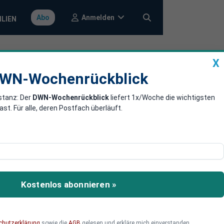
Anmelden
Abo
ILIEN
X
a
DWN-Wochenrückblick
WN-Wochenrückblick
stanz: Der
DWN-Wochenrückblick
liefert 1x/Woche die wichtigsten
Krise in Griff
. Für alle, deren Postfach überläuft.
n in die Schusslinie.
Kostenlos abonnieren »
chutzerklärung
sowie die
AGB
gelesen und erkläre mich einverstanden.