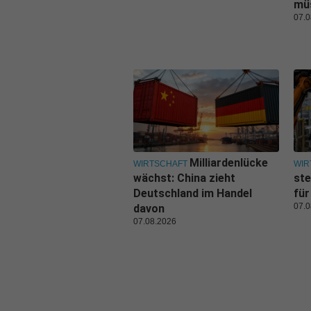
mü
07.0
Milliardenlücke
WIRTSCHAFT
WIR
wächst: China zieht
ste
Deutschland im Handel
für
07.0
davon
07.08.2026