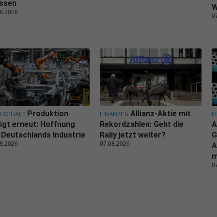
ssen
W
8.2026
0
Produktion
Allianz-Aktie mit
TSCHAFT
FINANZEN
F
igt erneut: Hoffnung
Rekordzahlen: Geht die
A
 Deutschlands Industrie
Rally jetzt weiter?
G
8.2026
07.08.2026
A
m
0