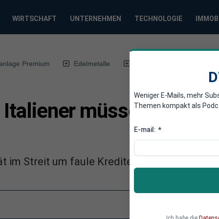
WIRTSCHAFT
UNTERNEHMEN
TECHNOLOGIE
IMMOB
anlage Premium
Edelmetalle
DWN-Magazin
Chin
D
Weniger E-Mails, mehr Sub
 Italiener müssen Banken-
Themen kompakt als Podcast
E-mail:
*
t im Streit um faule Kredite bei Europas Banke
Ich habe die
Datens