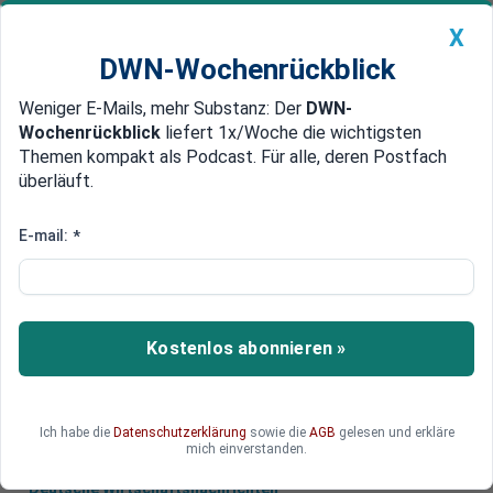
X
DWN-Wochenrückblick
Weniger E-Mails, mehr Substanz: Der
DWN-
Geldanlage Premium
Newsticker
MEIN DWN:
Wochenrückblick
liefert 1x/Woche die wichtigsten
Edelmetalle
DWN-Magazin
China
Themen kompakt als Podcast. Für alle, deren Postfach
überläuft.
DWN-Wochenrückblick
Auto Premium
Anwendung in der Raumfahrt
E-mail:
*
4D-Druck: Die vierte Dimension
in der Fertigungstechnik
Forscher der ETH Zürich fügen dem 3D-Druck
Kostenlos abonnieren »
eine neue Komponente hinzu. Objekte können
sich dadurch zeitabhängig verändern.
Ich habe die
Datenschutzerklärung
sowie die
AGB
gelesen und erkläre
mich einverstanden.
Deutsche Wirtschaftsnachrichten