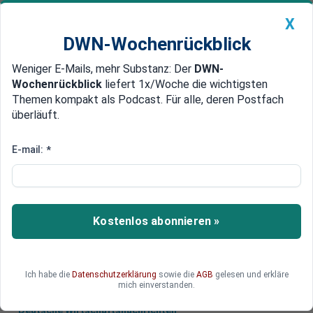
X
DWN-Wochenrückblick
Weniger E-Mails, mehr Substanz: Der
DWN-
Geldanlage Premium
Newsticker
MEIN DWN:
Wochenrückblick
liefert 1x/Woche die wichtigsten
Edelmetalle
DWN-Magazin
China
Themen kompakt als Podcast. Für alle, deren Postfach
überläuft.
DWN-Wochenrückblick
Auto Premium
Mehr als herkömmliche Banken
E-mail:
*
Diese Bitcoin-Konten zahlen
Zinsen von bis zu 6 Prozent
Seit Jahresbeginn sind eine ganze Reihe von
Kostenlos abonnieren »
Bitcoin-Konten auf den Markt gekommen, die
teils Zinsen von bis zu 6 Prozent abwerfen.
Ich habe die
Datenschutzerklärung
sowie die
AGB
gelesen und erkläre
mich einverstanden.
Deutsche Wirtschaftsnachrichten