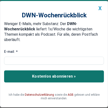
X
DWN-Wochenrückblick
Weniger E-Mails, mehr Substanz: Der
DWN-
Geldanlage Premium
Newsticker
MEIN DWN:
Wochenrückblick
liefert 1x/Woche die wichtigsten
Edelmetalle
DWN-Magazin
China
Themen kompakt als Podcast. Für alle, deren Postfach
überläuft.
DWN-Wochenrückblick
Auto Premium
Völker, hört die Signale:
E-mail:
*
Kamerad Trump
Mr. President war einmal. Jetzt heißt es:
Kamerad Trump. Nina L. Chruschtschowa,
Kostenlos abonnieren »
Politikwissenschaftlerin und Enkelin von Nikita
Chruschtschow, zeigt, wie Donald Trump
Diktatoren wie Josef Stalin und Kim Jong-un
Ich habe die
Datenschutzerklärung
sowie die
AGB
gelesen und erkläre
immer ähnlicher wird. Eine erschreckende
mich einverstanden.
Analyse.