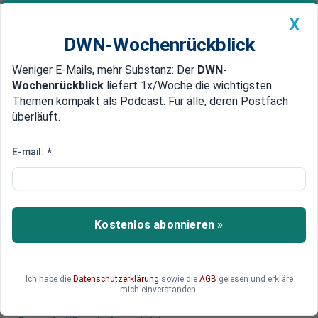
X
DWN-Wochenrückblick
Weniger E-Mails, mehr Substanz: Der
DWN-
Geldanlage Premium
Newsticker
MEIN DWN:
Wochenrückblick
liefert 1x/Woche die wichtigsten
Edelmetalle
DWN-Magazin
China
Themen kompakt als Podcast. Für alle, deren Postfach
überläuft.
DWN-Wochenrückblick
Auto Premium
Deutsche flüchten wegen
E-mail:
*
Corona-Krise ins Bargeld
Die Menschen stecken wegen der Corona-Krise
noch mehr Bargeld unter das Kopfkissen. Der
Kostenlos abonnieren »
Umlauf von Scheinen und Münzen im Euroraum
ist im März deutlich angestiegen,
Ich habe die
Datenschutzerklärung
sowie die
AGB
gelesen und erkläre
mich einverstanden.