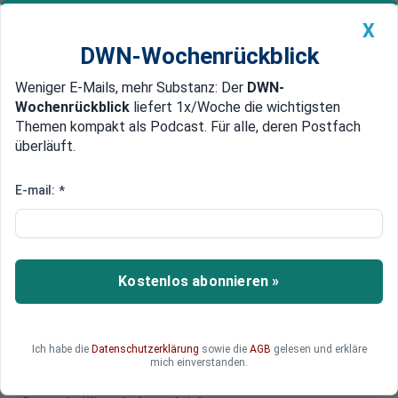
X
DWN-Wochenrückblick
Weniger E-Mails, mehr Substanz: Der
DWN-
Geldanlage Premium
Newsticker
MEIN DWN:
Wochenrückblick
liefert 1x/Woche die wichtigsten
Edelmetalle
DWN-Magazin
China
Themen kompakt als Podcast. Für alle, deren Postfach
überläuft.
DWN-Wochenrückblick
Auto Premium
Das sind die populärsten DWN-
E-mail:
*
Artikel des Jahres 2020
Die Deutschen Wirtschaftsnachrichten
präsentieren Ihnen die am meisten gelesenen
Kostenlos abonnieren »
Artikel des Jahres 2020. Sie erhalten einen
Einblick in die Top 10.
Ich habe die
Datenschutzerklärung
sowie die
AGB
gelesen und erkläre
mich einverstanden.