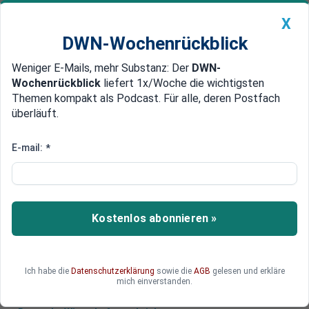
X
DWN-Wochenrückblick
Weniger E-Mails, mehr Substanz: Der
DWN-
Geldanlage Premium
Newsticker
MEIN DWN:
Wochenrückblick
liefert 1x/Woche die wichtigsten
Edelmetalle
DWN-Magazin
China
Themen kompakt als Podcast. Für alle, deren Postfach
überläuft.
DWN-Wochenrückblick
Auto Premium
Goldpreis setzt Höhenflug fort,
E-mail:
*
steigt über 1900 US-Dollar
Am Mittwoch stieg der Goldpreis auf den
höchsten Stand seit Anfang Januar. Hintergrund
Kostenlos abonnieren »
sind wachsende Inflationssorgen infolge der
lockeren Geldpolitik.
Ich habe die
Datenschutzerklärung
sowie die
AGB
gelesen und erkläre
mich einverstanden.