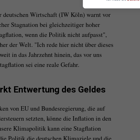
er deutschen Wirtschaft (IW Köln) warnt vor
cher Stagnation bei gleichzeitiger hoher
agflation, wenn die Politik nicht aufpasst",
r der Welt. "Ich rede hier nicht über dieses
eit in das Jahrzehnt hinein, das vor uns
tagflation sei eine reale Gefahr.
ärkt Entwertung des Geldes
iken von EU und Bundesregierung, die auf
steuern setzten, könne die Inflation in den
ere Klimapolitik kann eine Stagflation
die Politik die deutschen Klimaziele und die