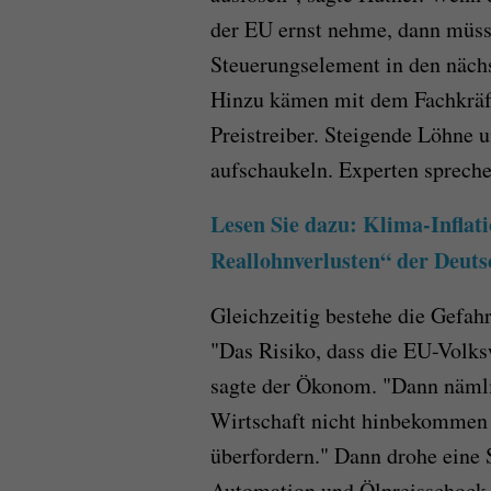
der EU ernst nehme, dann müss
Steuerungselement in den nächst
Hinzu kämen mit dem Fachkräf
Preistreiber. Steigende Löhne 
aufschaukeln. Experten spreche
Lesen Sie dazu: Klima-Inflat
Reallohnverlusten“ der Deut
Gleichzeitig bestehe die Gefahr
"Das Risiko, dass die EU-Volks
sagte der Ökonom. "Dann nämli
Wirtschaft nicht hinbekommen
überfordern." Dann drohe eine S
Automation und Ölpreisschock f