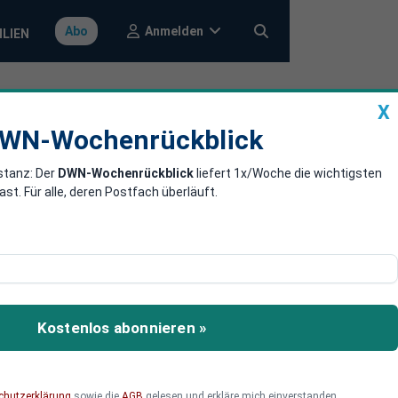
Anmelden
Abo
ILIEN
X
a
DWN-Wochenrückblick
WN-Wochenrückblick
stanz: Der
DWN-Wochenrückblick
liefert 1x/Woche die wichtigsten
“ in Europa
. Für alle, deren Postfach überläuft.
 Phase wirtschaftlicher
Kostenlos abonnieren »
chutzerklärung
sowie die
AGB
gelesen und erkläre mich einverstanden.