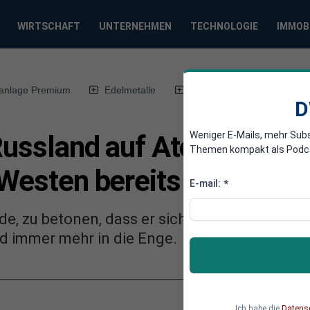
WIRTSCHAFT
UNTERNEHMEN
TECHNOLOGIE
IMMOB
anlage Premium
Edelmetalle
DWN-Magazin
Chin
D
Weniger E-Mails, mehr Sub
Russland auf Atomkrieg vo
Themen kompakt als Podcast
 Westen bereits überschri
E-mail:
*
e, zu betonen, dass er sich aus dem Krieg he
d immer mehr in die Enge.
Ich habe die
Datens