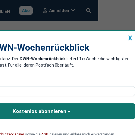
Anmelden
Abo
ILIEN
X
a
DWN-Wochenrückblick
WN-Wochenrückblick
stanz: Der
DWN-Wochenrückblick
liefert 1x/Woche die wichtigsten
r? Diese roten
. Für alle, deren Postfach überläuft.
tten
raushalten wird. Aber
Kostenlos abonnieren »
chutzerklärung
sowie die
AGB
gelesen und erkläre mich einverstanden.