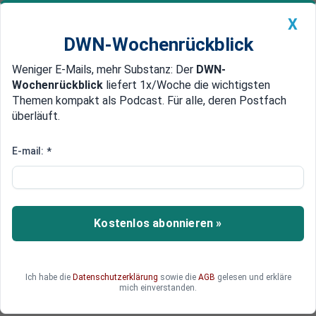
X
DWN-Wochenrückblick
Weniger E-Mails, mehr Substanz: Der
DWN-
Geldanlage Premium
Newsticker
MEIN DWN:
Wochenrückblick
liefert 1x/Woche die wichtigsten
Edelmetalle
DWN-Magazin
China
Themen kompakt als Podcast. Für alle, deren Postfach
überläuft.
DWN-Wochenrückblick
Auto Premium
China verhängt Sanktionen
E-mail:
*
gegen Pelosi, Raketen über
Taipeh
Kostenlos abonnieren »
China hat Sanktionen gegen die US-
Spitzenpolitikerin Nancy Pelosi beschlossen und
seine Manöver in den Gewässern um Taiwan
fortgesetzt.
Ich habe die
Datenschutzerklärung
sowie die
AGB
gelesen und erkläre
mich einverstanden.