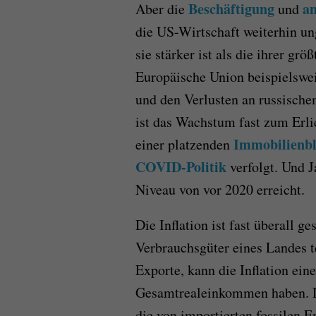
Beschäftigung
a
Aber die
und
die US-Wirtschaft weiterhin ung
sie stärker ist als die ihrer gr
Europäische Union beispielswei
und den Verlusten an russische
ist das Wachstum fast zum Erl
Immobilienbl
einer platzenden
COVID-Politik
verfolgt. Und 
Niveau von vor 2020 erreicht.
Die Inflation ist fast überall 
Verbrauchsgüter eines Landes te
Exporte, kann die Inflation ein
Gesamtrealeinkommen haben. Di
die von importierten fossilen E