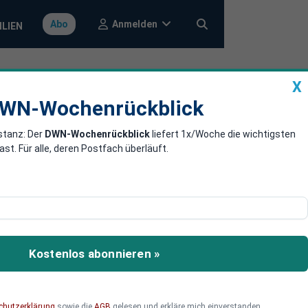
Anmelden
Abo
ILIEN
X
a
DWN-Wochenrückblick
WN-Wochenrückblick
stanz: Der
DWN-Wochenrückblick
liefert 1x/Woche die wichtigsten
rker wird
. Für alle, deren Postfach überläuft.
r immer stärker. Das
Kostenlos abonnieren »
chutzerklärung
sowie die
AGB
gelesen und erkläre mich einverstanden.