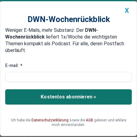
X
DWN-Wochenrückblick
Weniger E-Mails, mehr Substanz: Der
DWN-
Geldanlage Premium
Newsticker
MEIN DWN:
Wochenrückblick
liefert 1x/Woche die wichtigsten
Edelmetalle
DWN-Magazin
China
Themen kompakt als Podcast. Für alle, deren Postfach
überläuft.
DWN-Wochenrückblick
Auto Premium
Nickel: Indonesien sticht Europa
E-mail:
*
und China aus
Angesichts der Preissteigerung fährt Indonesien
seine Nickelproduktion weiter hoch. Das Land
Kostenlos abonnieren »
profitiert von der wirtschaftlichen Schwäche
Europas und Chinas.
Ich habe die
Datenschutzerklärung
sowie die
AGB
gelesen und erkläre
mich einverstanden.