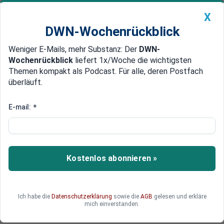
X
DWN-Wochenrückblick
Weniger E-Mails, mehr Substanz: Der
DWN-
Geldanlage Premium
Newsticker
MEIN DWN:
Wochenrückblick
liefert 1x/Woche die wichtigsten
Edelmetalle
DWN-Magazin
China
Themen kompakt als Podcast. Für alle, deren Postfach
überläuft.
DWN-Wochenrückblick
Auto Premium
Anleger-Umfrage: „Der
E-mail:
*
Niedergang ist beispiellos“
Eine breit angelegte Umfrage zeigt, dass
Deutschland in einer massiven Wirtschaftskrise
Kostenlos abonnieren »
angekommen ist.
Ich habe die
Datenschutzerklärung
sowie die
AGB
gelesen und erkläre
mich einverstanden.
Deutsche Wirtschaftsnachrichten