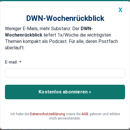
X
DWN-Wochenrückblick
Weniger E-Mails, mehr Substanz: Der
DWN-
Geldanlage Premium
Newsticker
MEIN DWN:
Wochenrückblick
liefert 1x/Woche die wichtigsten
Edelmetalle
DWN-Magazin
China
Themen kompakt als Podcast. Für alle, deren Postfach
überläuft.
DWN-Wochenrückblick
Auto Premium
Lagebericht Ukraine: Russland
E-mail:
*
meldet Einnahme von Soledar
Russische Truppen haben nach Angaben des
Verteidigungsministeriums das schwer
Kostenlos abonnieren »
umkämpfte Soledar im Osten der Ukraine
eingenommen. Nun liegt Bachmut im Fokus.
Ich habe die
Datenschutzerklärung
sowie die
AGB
gelesen und erkläre
mich einverstanden.