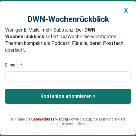
X
DWN-Wochenrückblick
Weniger E-Mails, mehr Substanz: Der
DWN-
Geldanlage Premium
Newsticker
MEIN DWN:
Wochenrückblick
liefert 1x/Woche die wichtigsten
Edelmetalle
DWN-Magazin
China
Themen kompakt als Podcast. Für alle, deren Postfach
überläuft.
DWN-Wochenrückblick
Auto Premium
Ungarn baut deutsche Panzer -
E-mail:
*
neuer Konflikt mit Russland?
Rheinmetall wird Panzer und Munition in Ungarn
produzieren. Ein Teil der Produktion könnte für die
Kostenlos abonnieren »
Ukraine sein, was den Friedensbemühungen
Orbans widerspricht.
Ich habe die
Datenschutzerklärung
sowie die
AGB
gelesen und erkläre
mich einverstanden.